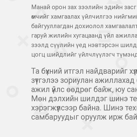
Манай орон зах зээлийн эдийн засг
өмчийг хамгаалах үйлчилгээ нийгми
байгууллагдан дохиолол хамгаалалт,
гаруй жилийн хугацаанд үйл ажилла
зээлд сүүлийн үед нэвтэрсэн шилд
цогц шийдлийг үйлчлүүлэгч түмэнд
Та бүхний итгэл найдварийг х
зүтгэлээ зориулан ажиллахад б
ажил үйлс өөдрөг байж, юу са
Мөн дэлхийн шилдэг шинэ те
хэрэгжүүлсээр байна. Шинэ те
самбаруудыг оруулж ирж ба