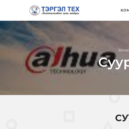
КОМ
Хяна
Суу
СУ