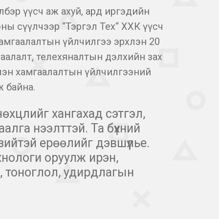
лбэр үүсч аж ахуй, ард иргэдийн
ны сүүлчээр “Тэргэл Тех“ ХХК үүсч
 хамгаалалтын үйлчилгээ эрхлэн 20
гаалалт, телехяналтын дэлхийн зах
лэн хамгаалалтын үйлчилгээний
 байна.
нөхцлийг хангахад сэтгэл,
аалга нээлттэй. Та бүхний
зийтэй ерөөлийг дэвшүүлье.
нологи оруулж ирэн,
д, тоноглол, удирдлагын