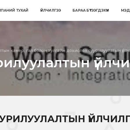
ПАНИЙ ТУХАЙ
ҮЙЛЧИЛГЭЭ
БАРАА БҮТЭЭГДЭХҮҮН
МЭД
лтын камер, гал болон хулгайн дохиолол суурилуулатын үйлч
рилуулалтын үйлчи
УРИЛУУЛАЛТЫН ҮЙЛЧИЛ