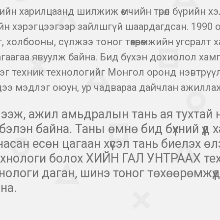
ийн харилцаанд шилжиж өмчийн төрөл бүрийн хэ
йн хэрэгцээгээр зайлшгүй шаардагдсан. 1990 о
 холбооны, сүлжээ тоног төхөөрөмжийн угсралт
гаагаа явуулж байна. Бид бүхэн дохиолол хам
эг техник технологийг Монгол оронд нэвтрүү
ээ мэдлэг оюун, ур чадвараа дайчлан ажиллаж
үлээж, ажил амьдралын тань ая тухтай 
элэн байна. Таны өмнө бид бүхний үүд х
насан есөн цагаан хүсэл тань биелэх өл
хнологи болох ХИЙН ГАЛ УНТРААХ тех
хнологи даган, шинэ тоног төхөөрөмжүү
йна.