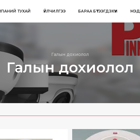
ПАНИЙ ТУХАЙ
ҮЙЛЧИЛГЭЭ
БАРАА БҮТЭЭГДЭХҮҮН
МЭД
Галын дохиолол
Галын дохиолол