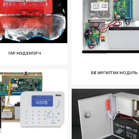
ГАР МЭДЭЭЛЭГЧ
БҮС ӨРГӨТГӨХ МОДУЛЬ