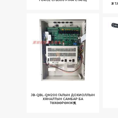
ҮЛ 
JB-QBL-QM200 ГАЛЫН ДОХИОЛЛЫН
ХЯНАЛТЫН САМБАР БА
ТӨХӨӨРӨМЖҮҮД