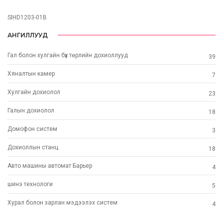
SIHD1203-01B
АНГИЛЛУУД
Гал болон хулгайн бүх төрлийн дохиоллууд
39
Хяналтын камер
7
Хулгайн дохиолол
23
Галын дохиолол
18
Домофон систем
3
Дохиоллын станц
18
Авто машины автомат Барьер
4
шинэ технoлоги
5
Хурал болон зарлан мэдээлэх систем
4