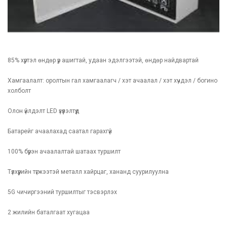
85% хүртэл өндөр үр ашигтай, удаан эдэлгээтэй, өндөр найдвартай
Хамгаалалт: оролтын гал хамгаалагч / хэт ачаалал / хэт хүчдэл / богино
холболт
Олон үйлдэлт LED үзүүлэлтүүд
Батарейг ачаалахад саатал гарахгүй
100% бүрэн ачаалалтай шатаах туршилт
Түлхүүрийн түгжээтэй металл хайрцаг, хананд суурилуулна
5G чичиргээний туршилтыг тэсвэрлэх
2 жилийн баталгаат хугацаа