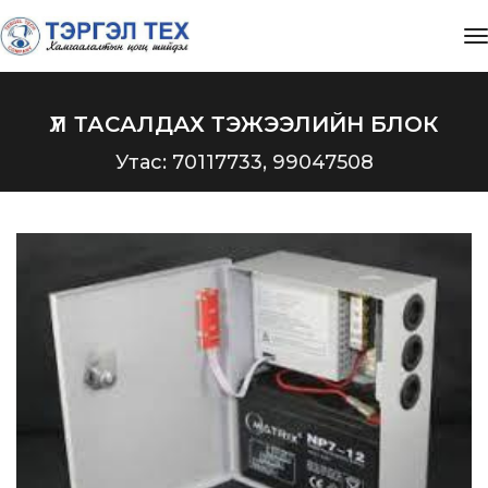
t
ҮЛ ТАСАЛДАХ ТЭЖЭЭЛИЙН БЛОК
Утас: 70117733, 99047508