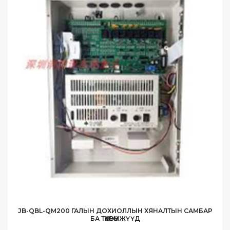
JB-QBL-QM200 ГАЛЫН ДОХИОЛЛЫН ХЯНАЛТЫН САМБАР
БА ТӨХӨӨРӨМЖҮҮД