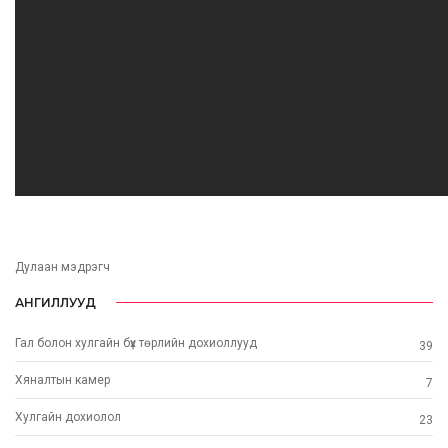
Дулаан мэдрэгч
АНГИЛЛУУД
Гал болон хулгайн бүх төрлийн дохиоллууд
39
Хяналтын камер
7
Хулгайн дохиолол
23