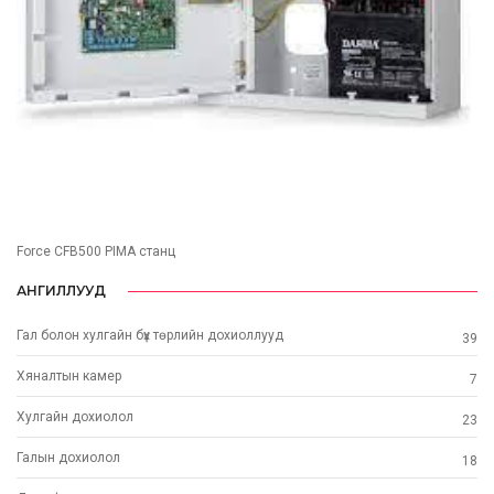
Force CFB500 PIMA станц
АНГИЛЛУУД
Гал болон хулгайн бүх төрлийн дохиоллууд
39
Хяналтын камер
7
Хулгайн дохиолол
23
Галын дохиолол
18