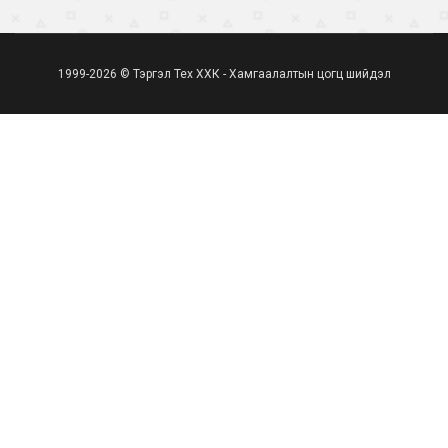
1999-2026 © Тэргэл Тех ХХК - Хамгаалалтын цогц шийдэл