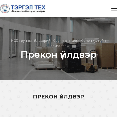
t
NCD группын Үйлдвэрийн барилгын галын болон хулгайн
дохиолол
Прекон үйлдвэр
ПРЕКОН ҮЙЛДВЭР