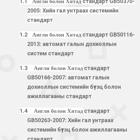
1.1
стандарт GB
50370-
Англи болон Хятад
2005
:
Хийн
гал унтраах системийн
стандарт
1.2
стандарт GB
50116-
Англи болон Хятад
2013
:
автомат галын дохиоллын
систем стандарт
1.3
стандарт
Англи болон Хятад
GB
50166-2007
:
автомат галын
дохиоллын системийн бүтэц болон
ажиллагааны стандарт
1.4
стандарт
Англи болон Хятад
GB
50263-2007:
Хийн гал унтраах
системийн бүтэц болон ажиллагааны
стандарт