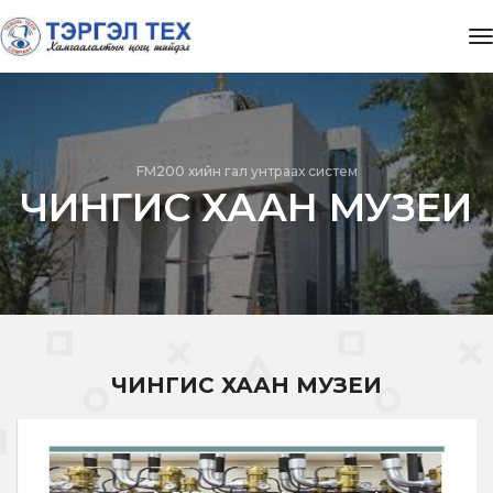
t
FM200 хийн гал унтраах систем
ЧИНГИС ХААН МУЗЕИ
ЧИНГИС ХААН МУЗЕИ