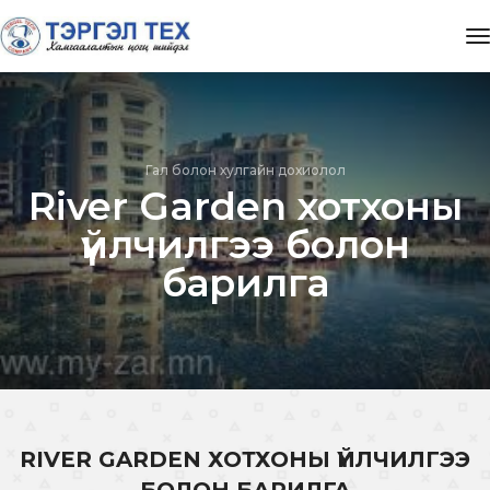
t
Гал болон хулгайн дохиолол
River Garden хотхоны
үйлчилгээ болон
барилга
RIVER GARDEN ХОТХОНЫ ҮЙЛЧИЛГЭЭ