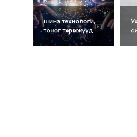
шинэ технологи,
У
тоног төхөөрөмжүүд
с