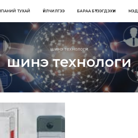
ПАНИЙ ТУХАЙ
ҮЙЛЧИЛГЭЭ
БАРАА БҮТЭЭГДЭХҮҮН
МЭД
шинэ технологи
шинэ технологи