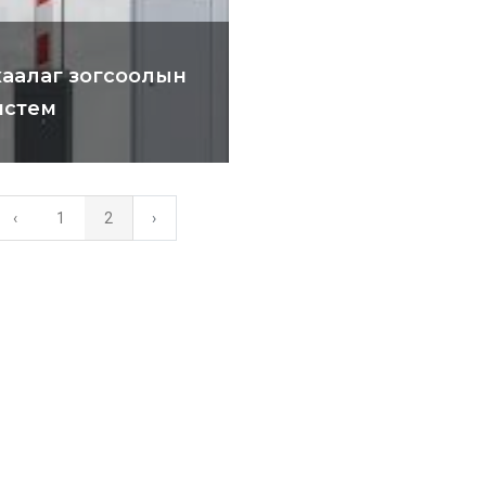
хаалаг зогсоолын
истем
‹
1
2
›