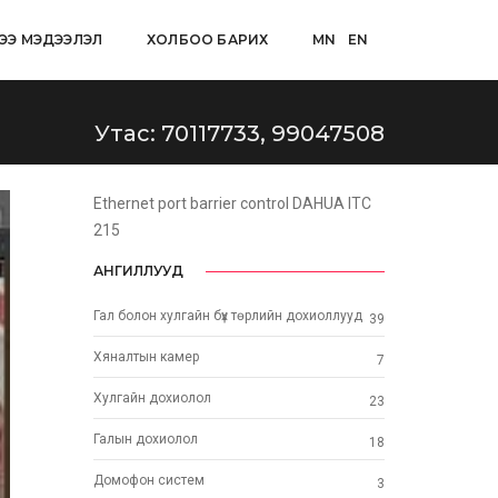
ЭЭ МЭДЭЭЛЭЛ
ХОЛБОО БАРИХ
MN
EN
Утас: 70117733, 99047508
Ethernet port barrier control DAHUA ITC
215
АНГИЛЛУУД
Гал болон хулгайн бүх төрлийн дохиоллууд
39
Хяналтын камер
7
Хулгайн дохиолол
23
Галын дохиолол
18
Домофон систем
3