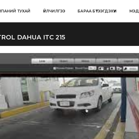
ПАНИЙ ТУХАЙ
ҮЙЛЧИЛГЭЭ
БАРАА БҮТЭЭГДЭХҮҮН
МЭД
ROL DAHUA ITC 215