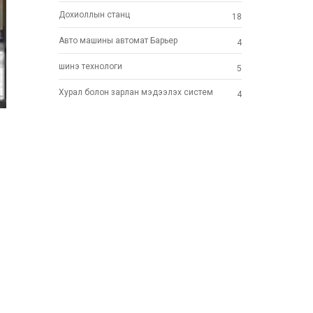
Дохиоллын станц
18
Авто машины автомат Барьер
4
шинэ технoлоги
5
Хурал болон зарлан мэдээлэх систем
4