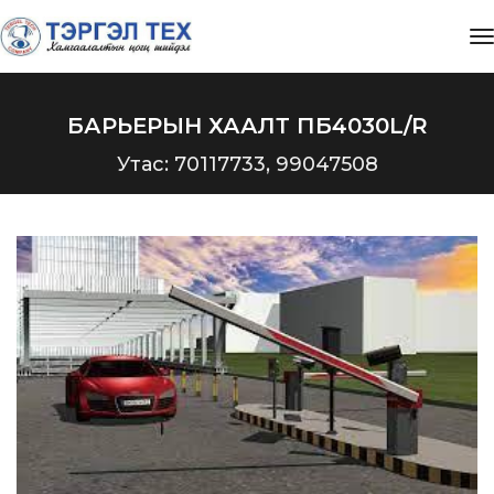
t
БАРЬЕРЫН ХААЛТ ПБ4030L/R
Утас: 70117733, 99047508