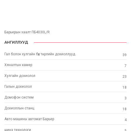
Барьерын хаалт ПБ4030L/R
АНГИЛЛУУД
Гал болон хулгайн бүх төрлийн дохиоллууд
39
Хяналтын камер
7
Хулгайн дохиолол
23
Галын дохиолол
18
Домофон систем
3
Дохиоллын станц
18
Авто машины автомат Барьер
4
шинэ технoлоги
5