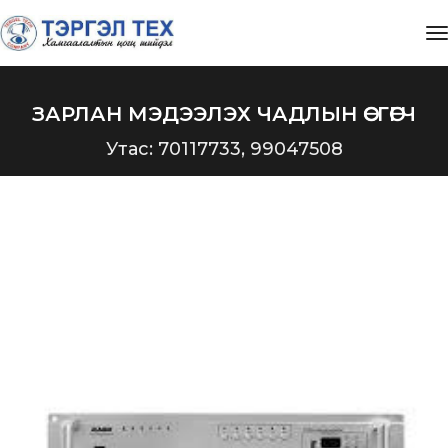
t
ЗАРЛАН МЭДЭЭЛЭХ ЧАДЛЫН ӨСГӨГЧ
Утас: 70117733, 99047508