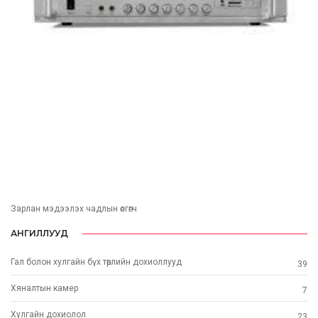
Зарлан мэдээлэх чадлын өсгөгч
АНГИЛЛУУД
Гал болон хулгайн бүх төрлийн дохиоллууд
39
Хяналтын камер
7
Хулгайн дохиолол
23